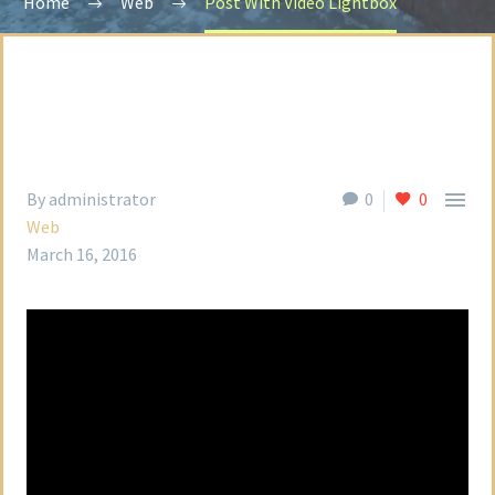
Home
Web
Post With Video Lightbox

By administrator
0
0
Web
March 16, 2016